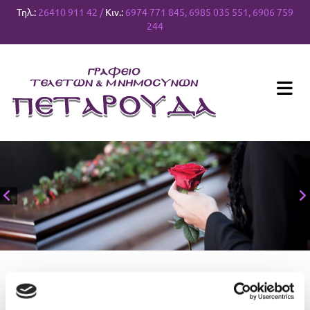
Τηλ.:
26410 911 42
/
Κιν.:
6974 771 845
,
6985 035 551
,
6906 759
244