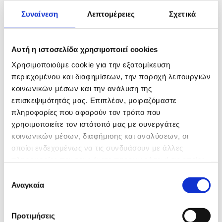
Συναίνεση
Λεπτομέρειες
Σχετικά
Αυτή η ιστοσελίδα χρησιμοποιεί cookies
Χρησιμοποιούμε cookie για την εξατομίκευση
περιεχομένου και διαφημίσεων, την παροχή λειτουργιών
κοινωνικών μέσων και την ανάλυση της
επισκεψιμότητάς μας. Επιπλέον, μοιραζόμαστε
πληροφορίες που αφορούν τον τρόπο που
χρησιμοποιείτε τον ιστότοπό μας με συνεργάτες
κοινωνικών μέσων, διαφήμισης και αναλύσεων, οι
οποίοι ενδεχομένως να τις συνδυάσουν με άλλες
πληροφορίες που τους έχετε παραχωρήσει ή τις οποίες
ΣΤΕΦΑΝΙΑ - ΣΤΟΛΙΣΜΟΙ
έχουν συλλέξει σε σχέση με την από μέρους σας χρήση
Επιλογή
των υπηρεσιών τους.
Αναγκαία
συγκατάθεσης
Τα λουλούδια συνοδεύουν τους ανθρώπους σε
κάθε στάδιο της ζωής τους. Από τη γέννηση έως
και το θάνατο τους. Για το λόγο αυτό, επιλέγονται
Προτιμήσεις