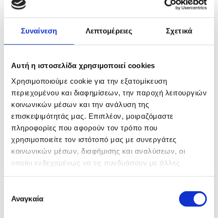
Συναίνεση
Λεπτομέρειες
Σχετικά
Αυτή η ιστοσελίδα χρησιμοποιεί cookies
Χρησιμοποιούμε cookie για την εξατομίκευση
περιεχομένου και διαφημίσεων, την παροχή λειτουργιών
κοινωνικών μέσων και την ανάλυση της
επισκεψιμότητάς μας. Επιπλέον, μοιραζόμαστε
πληροφορίες που αφορούν τον τρόπο που
χρησιμοποιείτε τον ιστότοπό μας με συνεργάτες
κοινωνικών μέσων, διαφήμισης και αναλύσεων, οι
οποίοι ενδεχομένως να τις συνδυάσουν με άλλες
πληροφορίες που τους έχετε παραχωρήσει ή τις οποίες
έχουν συλλέξει σε σχέση με την από μέρους σας χρήση
Επιλογή
των υπηρεσιών τους.
Αναγκαία
συγκατάθεσης