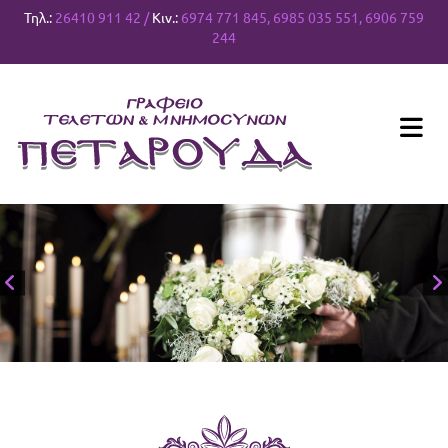
Τηλ.:
26410 911 42
/
Κιν.:
6974 771 845
,
6985 035 551
,
6906 759
244